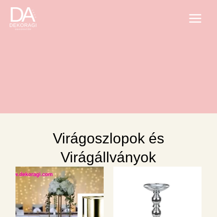
Skip
Main
to
Menu
content
Virágoszlopok és
Virágállványok