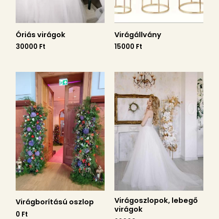
Óriás virágok
Virágállvány
30000
Ft
15000
Ft
Virágoszlopok, lebegő
Virágborítású oszlop
virágok
0
Ft