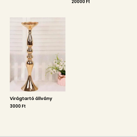
20000
Ft
Virágtartó állvány
3000
Ft