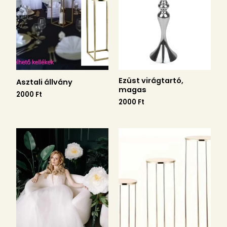
Ezüst virágtartó,
Asztali állvány
magas
2000
Ft
2000
Ft